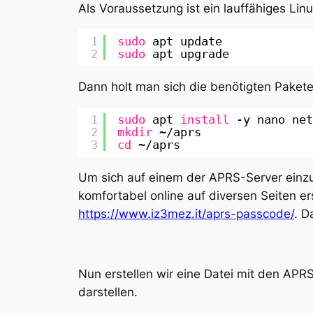
Als Voraussetzung ist ein lauffähiges Lin
1
sudo
apt update 
2
sudo
apt upgrade 
Dann holt man sich die benötigten Pakete
1
sudo
apt 
install
-y nano net
2
mkdir
~
/aprs
3
cd
~
/aprs
Um sich auf einem der APRS-Server einz
komfortabel online auf diversen Seiten er
https://www.iz3mez.it/aprs-passcode/
. D
Nun erstellen wir eine Datei mit den AP
darstellen.