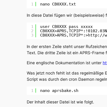
1
nano CB0XXX.txt
In diese Datei fügen wir (beispielsweise) 
1
user CB0XXX pass xxxxx
2
CB0XXX>APRS,TCPIP*:!0102.03N
3
CB0XXX>APRS,TCPIP*:>http:
//w
In der ersten Zeile steht unser Rufzeich
Text. Die dritte Zeile ist ein APRS-Frame
Eine englische Dokumentation ist unter
ht
Was jetzt noch fehlt ist das regelmäßige
Script was durch den cron Daemon regelm
1
nano aprsbake.sh
Der Inhalt dieser Datei ist wie folgt.