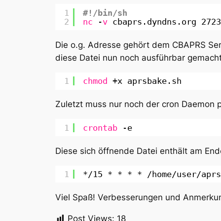
1
#!/bin/sh
2
nc
-
v
cbaprs.dyndns.org 2723
Die o.g. Adresse gehört dem CBAPRS Serv
diese Datei nun noch ausführbar gemach
1
chmod
+x aprsbake.sh
Zuletzt muss nur noch der cron Daemon 
1
crontab
-e
Diese sich öffnende Datei enthält am Ende
1
*
/15
* * * * 
/home/user/aprs
Viel Spaß! Verbesserungen und Anmerkun
Post Views:
18