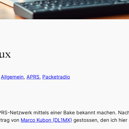
ux
n
Allgemein
, 
APRS
, 
Packetradio
PRS-Netzwerk mittels einer Bake bekannt machen. Nach 
itrag von
Marco Kubon (DL1MX)
gestossen, den ich hier 